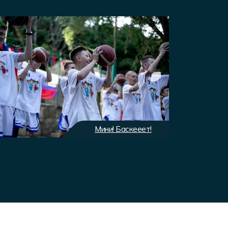
Мини! Баскееет!
Экип