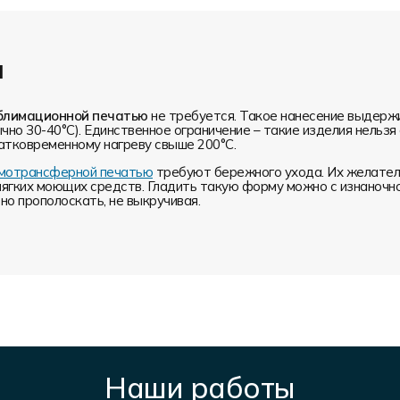
и
блимационной печатью
не требуется. Такое нанесение выдерж
чно 30-40°С). Единственное ограничение – такие изделия нельз
атковременному нагреву свыше 200°С.
ермотрансферной печатью
требуют бережного ухода. Их желатель
мягких моющих средств. Гладить такую форму можно с изнаночн
о прополоскать, не выкручивая.
Наши работы