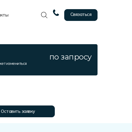
Связаться
акты
по запросу
жет измениться
Оставить заявку