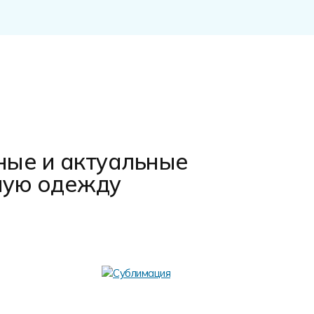
ные и актуальные
ную одежду
Аппли