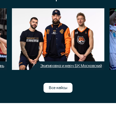
ань
Экипировка и мерч БК Московский
Все кейсы