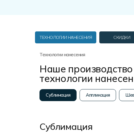
Форма в наличии
Статьи
Система скидок и наценок
Распродажа
Реквизиты
Пользовательское соглашение
Доставка
ТЕХНОЛОГИИ НАНЕСЕНИЯ
СКИДКИ
Технологии нанесения
Наше производство 
технологии нанесе
Сублимация
Аппликация
Шев
Сублимация