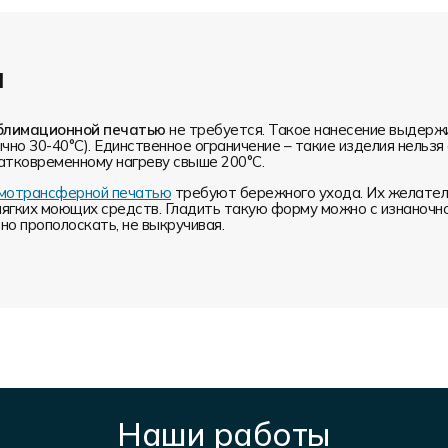
и
блимационной печатью
не требуется. Такое нанесение выдерж
чно 30-40°С). Единственное ограничение – такие изделия нельз
атковременному нагреву свыше 200°С.
ермотрансферной печатью
требуют бережного ухода. Их желатель
мягких моющих средств. Гладить такую форму можно с изнаночн
о прополоскать, не выкручивая.
Наши работы