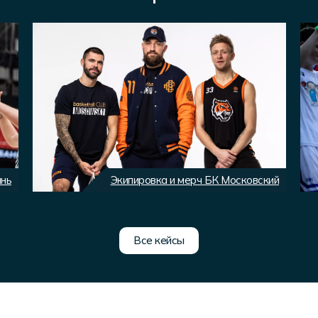
ань
Экипировка и мерч БК Московский
Все кейсы