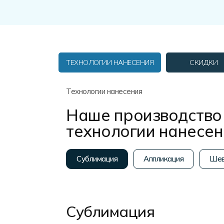
Форма в наличии
Статьи
Система скидок и наценок
Распродажа
Реквизиты
Пользовательское соглашение
Доставка
ТЕХНОЛОГИИ НАНЕСЕНИЯ
СКИДКИ
Технологии нанесения
Наше производство 
технологии нанесе
Сублимация
Аппликация
Шев
Сублимация