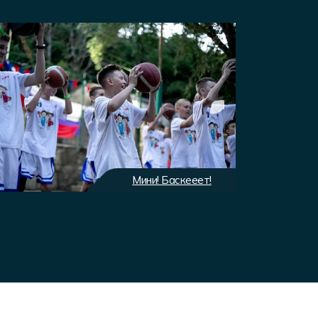
Мини! Баскееет!
Экип