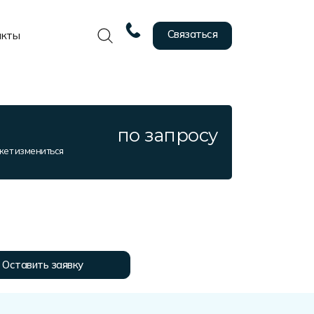
Связаться
акты
по запросу
жет измениться
Оставить заявку