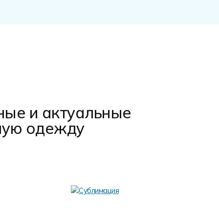
ные и актуальные
ную одежду
Аппли