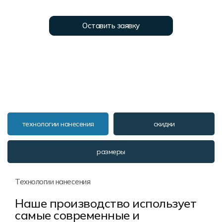
Форма в наличии
Статьи
Система скидок и наценок
Распродажа
Реквизиты
Пользовательское соглашение
Оставить заявку
Доставка
технологии нанесения
скидки
размеры
Технологии нанесения
Наше производство использует
самые современные и