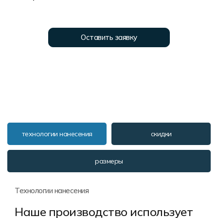
Форма в наличии
Статьи
Система скидок и наценок
Распродажа
Реквизиты
Пользовательское соглашение
Оставить заявку
Доставка
технологии нанесения
скидки
размеры
Технологии нанесения
Наше производство использует