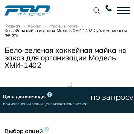
Главная
Хоккей
Игровые майки
Вернуться назад
Вернуться назад
Вернуться назад
Вернуться назад
Хоккейная майка игровая. Модель ХМИ-1402. Сублимационная
печать
Футбол
Новости
Разработка дизайна
Разработка дизайна
Бело-зеленая хоккейная майка на
Баскетбол
Наши награды
Услуги по пошиву
Требования к макету
заказ для организации Модель
ХМИ-1402
Волейбол
Сертификаты
Экипировка
Технологии печати
Хоккей
Наши работы
Экипировка профессиональных
Уход за изделиями
команд
Беговая форма
Галерея работ
Виды тканей
Изготовление мерча
по запросу
Цена для команды:
Другие виды спорта
Фото изделий
Карта цветов
при изменении опций цена может измениться
Пошив формы для курьеров
Спортивная одежда
Наше производство
Таблица размеров
Мерч и сувенирка
Вакансии
Маркировка и упаковка изделий
Выбор опций