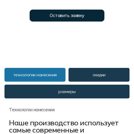
Форма в наличии
Статьи
Система скидок и наценок
Распродажа
Реквизиты
Пользовательское соглашение
Оставить заявку
Доставка
технологии нанесения
скидки
размеры
Технологии нанесения
Наше производство использует
самые современные и