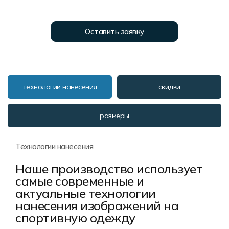
Форма в наличии
Статьи
Система скидок и наценок
Распродажа
Реквизиты
Пользовательское соглашение
Оставить заявку
Доставка
технологии нанесения
скидки
размеры
Технологии нанесения
Наше производство использует
самые современные и
актуальные технологии
нанесения изображений на
спортивную одежду