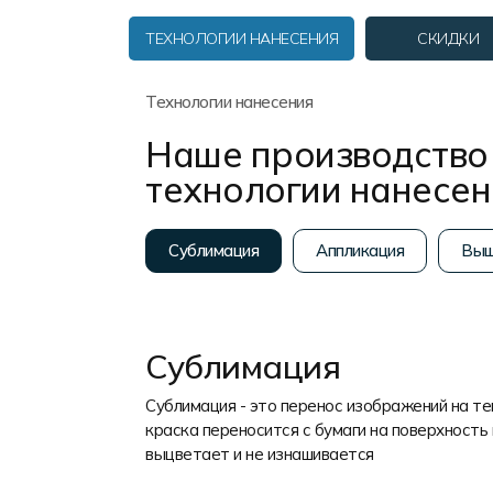
Форма в наличии
Статьи
Система скидок и наценок
ТЕХНОЛОГИИ НАНЕСЕНИЯ
СКИДКИ
Распродажа
Реквизиты
Пользовательское соглашение
Доставка
Технологии нанесения
Наше производство 
технологии нанесе
Сублимация
Аппликация
Выш
Сублимация
Сублимация - это перенос изображений на т
краска переносится с бумаги на поверхность 
выцветает и не изнашивается