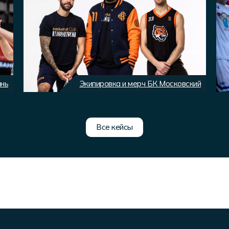
ань
Экипировка и мерч БК Московский
Все кейсы