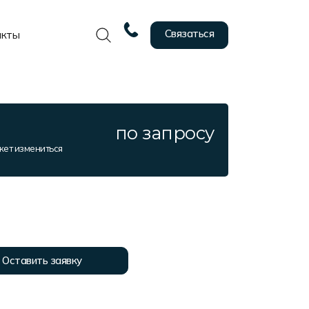
Связаться
акты
по запросу
жет измениться
Оставить заявку