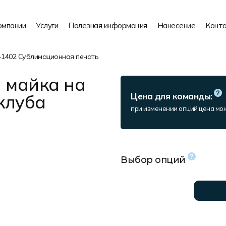
омпании
Услуги
Полезная информация
Нанесение
Конт
1402 Сублимационная печать
 майка на
клуба
Цена для команды:
при изменении опций цена мо
Выбор опций