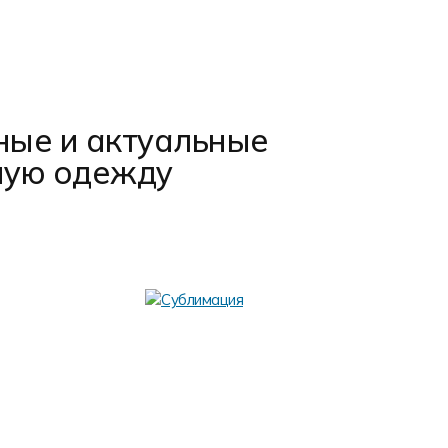
ные и актуальные
ную одежду
Аппли
Аппликация –
шаблонам. Из
используется