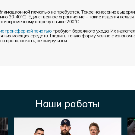
блимационной печатью
не требуется. Такое нанесение выдерж
чно 30-40°С). Единственное ограничение – такие изделия нельз
атковременному нагреву свыше 200°С.
ермотрансферной печатью
требуют бережного ухода. Их желатель
мягких моющих средств. Гладить такую форму можно с изнаночн
о прополоскать, не выкручивая.
Наши работы