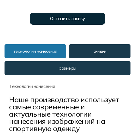
Форма в наличии
Статьи
Система скидок и наценок
Распродажа
Реквизиты
Пользовательское соглашение
Оставить заявку
Доставка
технологии нанесения
скидки
размеры
Технологии нанесения
Наше производство использует
самые современные и
актуальные технологии
нанесения изображений на
спортивную одежду