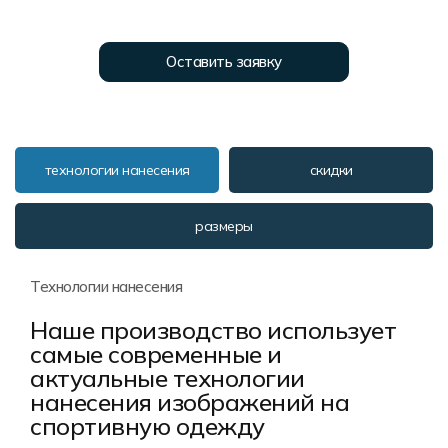
Форма в наличии
Статьи
Система скидок и наценок
Распродажа
Реквизиты
Пользовательское соглашение
Оставить заявку
Доставка
технологии нанесения
скидки
размеры
Технологии нанесения
Наше производство использует
самые современные и
актуальные технологии
нанесения изображений на
спортивную одежду