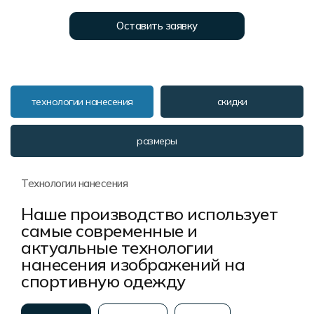
Форма в наличии
Статьи
Система скидок и наценок
Оставить заявку
Распродажа
Реквизиты
Пользовательское соглашение
Доставка
технологии нанесения
скидки
размеры
Технологии нанесения
Наше производство использует
самые современные и
актуальные технологии
нанесения изображений на
спортивную одежду