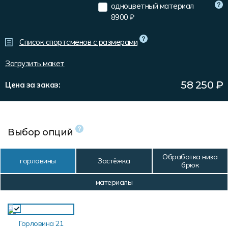
Форма в наличии
Статьи
Система скидок и наценок
одноцветный материал
8900 ₽
Распродажа
Реквизиты
Пользовательское соглашение
Список спортсменов с размерами
Доставка
Загрузить макет
58 250
₽
Цена за заказ:
Выбор опций
Обработка низа
горловины
Застёжка
брюк
материалы
Горловина 21