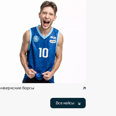
онверкские барсы
Все кейсы