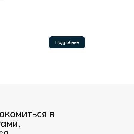
акомиться в
тами,
ся