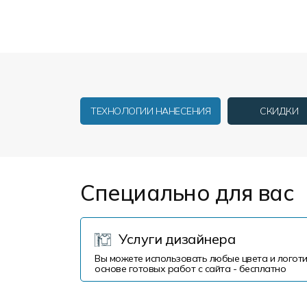
Форма в наличии
Статьи
Система скидок и наценок
Распродажа
Реквизиты
Пользовательское соглашение
Доставка
ТЕХНОЛОГИИ НАНЕСЕНИЯ
СКИДКИ
Специально для вас
Услуги дизайнера
Вы можете использовать любые цвета и логоти
основе готовых работ с сайта - бесплатно