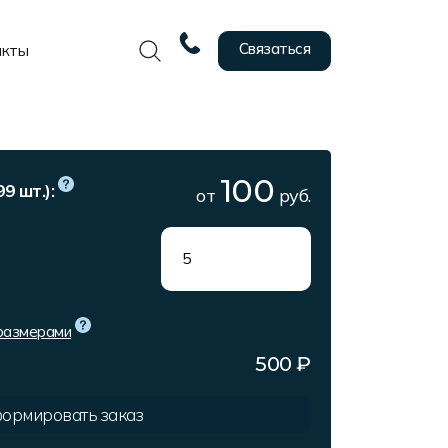
Связаться
акты
100
9 шт.):
от
руб.
 размерами
500
₽
ормировать заказ