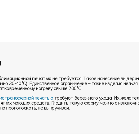
и
блимационной печатью
не требуется. Такое нанесение выдерж
чно 30-40°С). Единственное ограничение – такие изделия нельз
атковременному нагреву свыше 200°С.
ермотрансферной печатью
требуют бережного ухода. Их желатель
мягких моющих средств. Гладить такую форму можно с изнаночн
о прополоскать, не выкручивая.