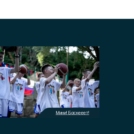
Мини! Баскееет!
Экип