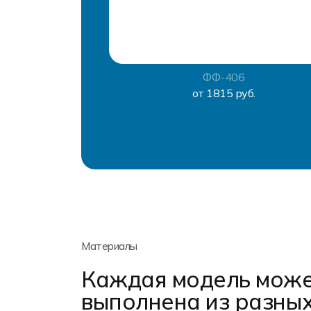
ФФ-406
от 1815 руб.
Материалы
Каждая модель може
выполнена из разны
Растяжимость