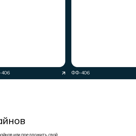
-406
ФФ-406
айнов
айнов или предложить свой