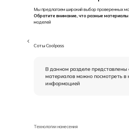
Влагоотведение
Лёгкость
Мы предлагаем широкий выбор проверенных мат
Яркость печати
Обратите внимание, что разные материалы
Износостойкость
моделей
Состав: 100% полиэстер
Плотность: 150 гр/м2
Область применения: футбольная
игровая форма, спортивная и промо
Соты Coolpass
одежда и т.д.
Спортивный функциональный
трикотажный материал не сквозной
В данном разделе представлены
ячеистой структуры. Плотный и прочный
трикотаж. Хорошо растягивается в
материалов можно посмотреть в к
поперечном направлении. Идеально
информацией
подходит для сублимационной печати.
Технологии нанесения