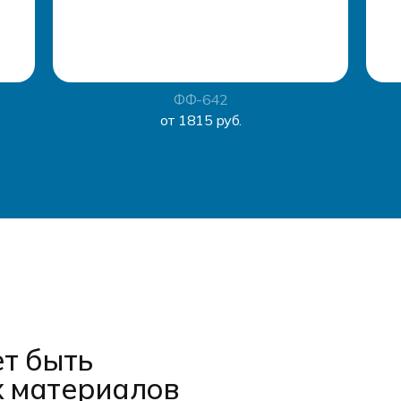
ФФ-642
от 1815 руб.
т быть
х материалов