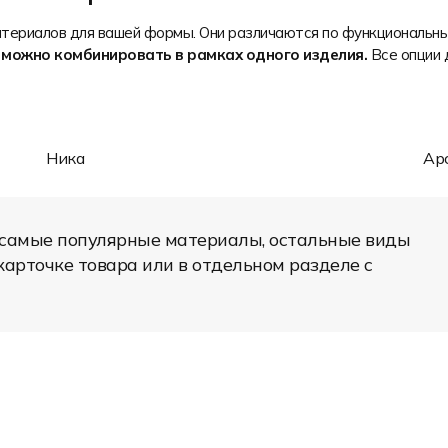
Растяжимость
Влагоотведение
ериалов для вашей формы. Они различаются по функциональным
Лёгкость
 можно комбинировать в рамках одного изделия.
Все опции 
Яркость печати
Износостойкость
Состав: 100% полиэстер
Плотность: 140 гр/м2
Область применения: игровая спортивная
Ника
Ар
форма
Трикотажное полотно с пористой
структурой. Средняя растяжимость.
 самые популярные материалы, остальные виды
Современное дышащее полотно с
влагоотводящими свойствами. Бывает
арточке товара или в отдельном разделе с
всех основных цветов.