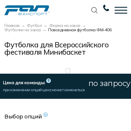
Главная
Футбол
Форма на заказ
Вернуться назад
Вернуться назад
Вернуться назад
Вернуться назад
Футболки на заказ
Повседневная футболка ФМ-406
Футбол
Новости
Разработка дизайна
Разработка дизайна
Футболка для Всероссийского
фестиваля Минибаскет
Баскетбол
Наши награды
Услуги по пошиву
Требования к макету
Волейбол
Сертификаты
Экипировка
Технологии печати
Хоккей
Наши работы
Экипировка профессиональных
Уход за изделиями
команд
по запросу
Цена для команды:
Беговая форма
Галерея работ
Виды тканей
при изменении опций цена может измениться
Изготовление мерча
Другие виды спорта
Фото изделий
Карта цветов
Пошив формы для курьеров
Спортивная одежда
Наше производство
Таблица размеров
Выбор опций
Мерч и сувенирка
Вакансии
Маркировка и упаковка изделий