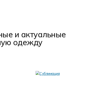
ные и актуальные
ную одежду
Термо
Термотрансф
(бумага, пле
глянцевой ил