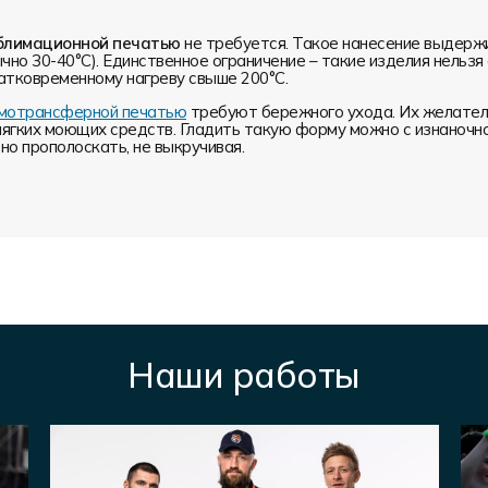
блимационной печатью
не требуется. Такое нанесение выдерж
чно 30-40°С). Единственное ограничение – такие изделия нельз
атковременному нагреву свыше 200°С.
ермотрансферной печатью
требуют бережного ухода. Их желатель
мягких моющих средств. Гладить такую форму можно с изнаночн
о прополоскать, не выкручивая.
Наши работы