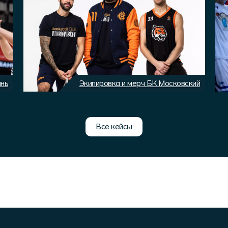
ань
Экипировка и мерч БК Московский
Все кейсы