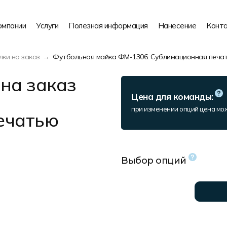
омпании
Услуги
Полезная информация
Нанесение
Конт
ки на заказ
Футбольная майка ФМ-1306. Сублимационная печа
на заказ
Цена для команды:
при изменении опций цена мо
ечатью
Выбор опций