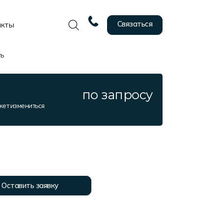
Связаться
акты
ть
по запросу
жет измениться
Оставить заявку