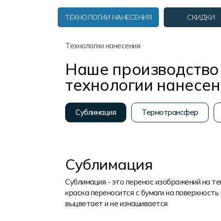
Форма в наличии
Статьи
Система скидок и наценок
ТЕХНОЛОГИИ НАНЕСЕНИЯ
СКИДКИ
Распродажа
Реквизиты
Пользовательское соглашение
Доставка
Технологии нанесения
Наше производство 
технологии нанесе
Сублимация
Термотрансфер
Сублимация
Сублимация - это перенос изображений на т
краска переносится с бумаги на поверхность 
выцветает и не изнашивается