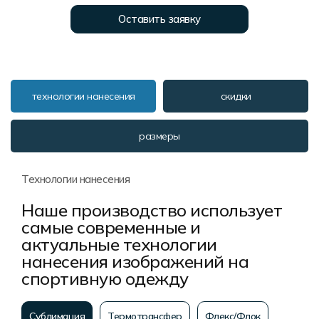
Форма в наличии
Статьи
Система скидок и наценок
Оставить заявку
Распродажа
Реквизиты
Пользовательское соглашение
Доставка
технологии нанесения
скидки
размеры
Технологии нанесения
Наше производство использует
самые современные и
актуальные технологии
нанесения изображений на
спортивную одежду
Сублимация
Термотрансфер
Флекс/Флок