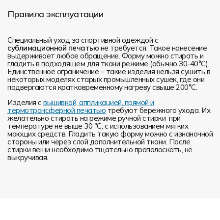
Правила эксплуатации
Специальный уход за спортивной одеждой с
сублимационной печатью
не требуется. Такое нанесение
выдерживает любое обращение. Форму можно стирать и
гладить в подходящем для ткани режиме (обычно 30-40°С).
Единственное ограничение – такие изделия нельзя сушить в
некоторых моделях старых промышленных сушек, где они
подвергаются кратковременному нагреву свыше 200°С.
Изделия с
вышивкой, аппликацией, прямой и
термотрансферной печатью
требуют бережного ухода. Их
желательно стирать на режиме ручной стирки при
температуре не выше 30 °C, с использованием мягких
моющих средств. Гладить такую форму можно с изнаночной
стороны или через слой дополнительной ткани. После
стирки вещи необходимо тщательно прополоскать, не
выкручивая.