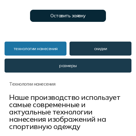
Форма в наличии
Статьи
Система скидок и наценок
Распродажа
Реквизиты
Пользовательское соглашение
Оставить заявку
Доставка
технологии нанесения
скидки
размеры
Технологии нанесения
Наше производство использует
самые современные и
актуальные технологии
нанесения изображений на
спортивную одежду