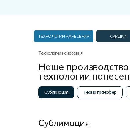
Форма в наличии
Статьи
Система скидок и наценок
Распродажа
Реквизиты
Пользовательское соглашение
Доставка
ТЕХНОЛОГИИ НАНЕСЕНИЯ
СКИДКИ
Технологии нанесения
Наше производство 
технологии нанесе
Сублимация
Термотрансфер
Сублимация