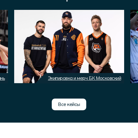
ань
Экипировка и мерч БК Московский
Все кейсы