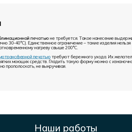
и
блимационной печатью
не требуется. Такое нанесение выдерж
чно 30-40°С). Единственное ограничение – такие изделия нельз
атковременному нагреву свыше 200°С.
ермотрансферной печатью
требуют бережного ухода. Их желатель
мягких моющих средств. Гладить такую форму можно с изнаночн
о прополоскать, не выкручивая.
Наши работы