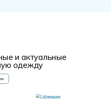
ные и актуальные
ную одежду
он
Термо