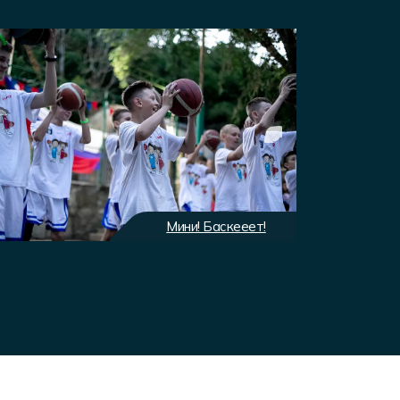
Мини! Баскееет!
Экип