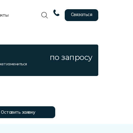
Связаться
акты
по запросу
жет измениться
Оставить заявку