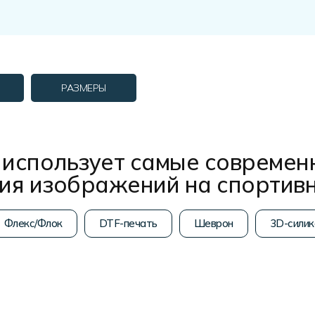
РАЗМЕРЫ
использует самые современ
ния изображений на спортив
Флекс/Флок
DTF-печать
Шеврон
3D-силик