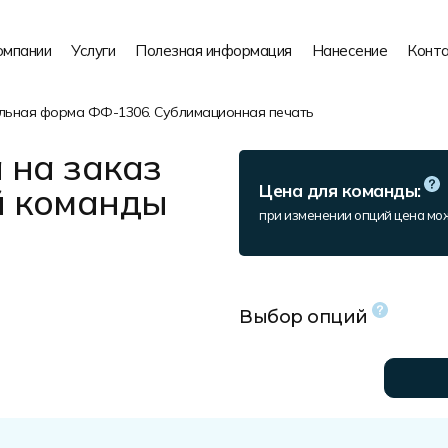
омпании
Услуги
Полезная информация
Нанесение
Конт
ьная форма ФФ-1306. Сублимационная печать
 на заказ
й команды
Цена для команды:
при изменении опций цена мо
Выбор опций