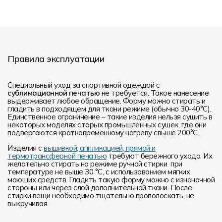
Правила эксплуатации
Специальный уход за спортивной одеждой с
сублимационной печатью
не требуется. Такое нанесение
выдерживает любое обращение. Форму можно стирать и
гладить в подходящем для ткани режиме (обычно 30-40°С).
Единственное ограничение – такие изделия нельзя сушить в
некоторых моделях старых промышленных сушек, где они
подвергаются кратковременному нагреву свыше 200°С.
Изделия с
вышивкой, аппликацией, прямой и
термотрансферной печатью
требуют бережного ухода. Их
желательно стирать на режиме ручной стирки при
температуре не выше 30 °C, с использованием мягких
моющих средств. Гладить такую форму можно с изнаночной
стороны или через слой дополнительной ткани. После
стирки вещи необходимо тщательно прополоскать, не
выкручивая.