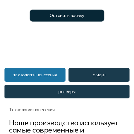
Форма в наличии
Статьи
Система скидок и наценок
Распродажа
Реквизиты
Пользовательское соглашение
Оставить заявку
Доставка
технологии нанесения
скидки
размеры
Технологии нанесения
Наше производство использует
самые современные и