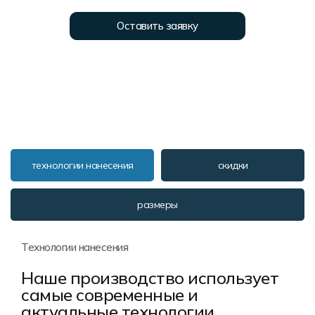
Форма в наличии
Статьи
Система скидок и наценок
Оставить заявку
Распродажа
Реквизиты
Пользовательское соглашение
Доставка
технологии нанесения
скидки
размеры
Технологии нанесения
Наше производство использует
самые современные и
актуальные технологии