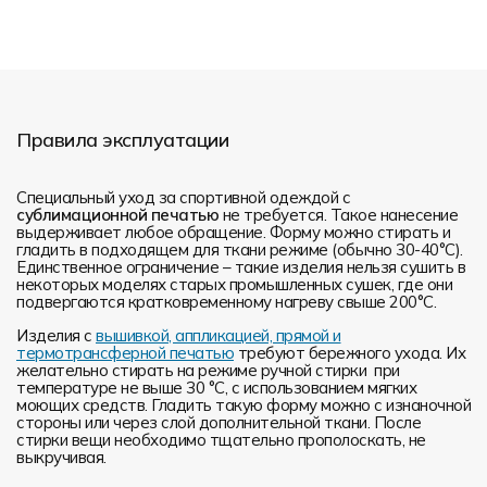
Правила эксплуатации
Специальный уход за спортивной одеждой с
сублимационной печатью
не требуется. Такое нанесение
выдерживает любое обращение. Форму можно стирать и
гладить в подходящем для ткани режиме (обычно 30-40°С).
Единственное ограничение – такие изделия нельзя сушить в
некоторых моделях старых промышленных сушек, где они
подвергаются кратковременному нагреву свыше 200°С.
Изделия с
вышивкой, аппликацией, прямой и
термотрансферной печатью
требуют бережного ухода. Их
желательно стирать на режиме ручной стирки при
температуре не выше 30 °C, с использованием мягких
моющих средств. Гладить такую форму можно с изнаночной
стороны или через слой дополнительной ткани. После
стирки вещи необходимо тщательно прополоскать, не
выкручивая.