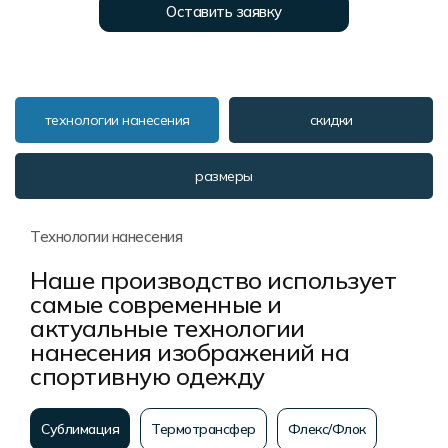
Форма в наличии
Статьи
Система скидок и наценок
Оставить заявку
Распродажа
Реквизиты
Пользовательское соглашение
Доставка
технологии нанесения
скидки
размеры
Технологии нанесения
Наше производство использует
самые современные и
актуальные технологии
нанесения изображений на
спортивную одежду
Сублимация
Термотрансфер
Флекс/Флок