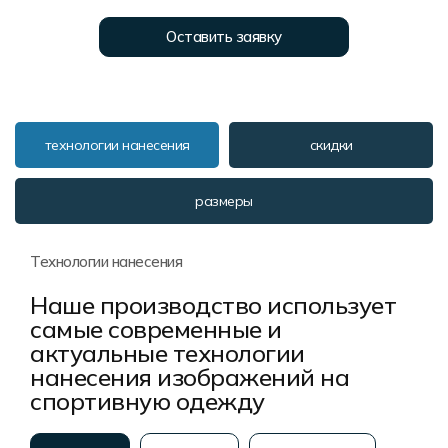
Форма в наличии
Статьи
Система скидок и наценок
Оставить заявку
Распродажа
Реквизиты
Пользовательское соглашение
Доставка
технологии нанесения
скидки
размеры
Технологии нанесения
Наше производство использует
самые современные и
актуальные технологии
нанесения изображений на
спортивную одежду