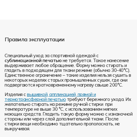
Правила эксплуатации
Специальный уход за спортивной одеждой с
сублимационной печатью
не требуется. Такое нанесение
выдерживает любое обращение. Форму можно стирать и
гладить в подходящем для ткани режиме (обычно 30-40°С).
Единственное ограничение – такие изделия нельзя сушить в
некоторых моделях старых промышленных сушек, где они
подвергаются кратковременному нагреву свыше 200°С.
Изделия с
вышивкой, аппликацией, прямой и
термотрансферной печатью
требуют бережного ухода. Их
желательно стирать на режиме ручной стирки при
температуре не выше 30 °C, с использованием мягких
моющих средств. Гладить такую форму можно с изнаночной
стороны или через слой дополнительной ткани. После
стирки вещи необходимо тщательно прополоскать, не
выкручивая.