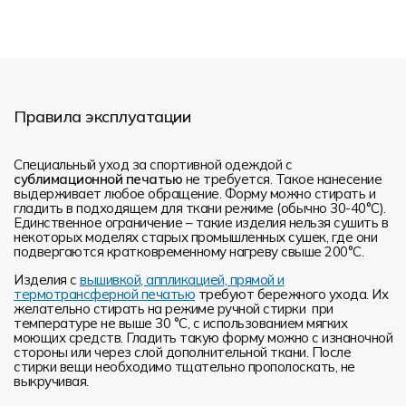
Правила эксплуатации
Специальный уход за спортивной одеждой с
сублимационной печатью
не требуется. Такое нанесение
выдерживает любое обращение. Форму можно стирать и
гладить в подходящем для ткани режиме (обычно 30-40°С).
Единственное ограничение – такие изделия нельзя сушить в
некоторых моделях старых промышленных сушек, где они
подвергаются кратковременному нагреву свыше 200°С.
Изделия с
вышивкой, аппликацией, прямой и
термотрансферной печатью
требуют бережного ухода. Их
желательно стирать на режиме ручной стирки при
температуре не выше 30 °C, с использованием мягких
моющих средств. Гладить такую форму можно с изнаночной
стороны или через слой дополнительной ткани. После
стирки вещи необходимо тщательно прополоскать, не
выкручивая.