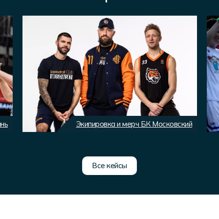
ань
Экипировка и мерч БК Московский
Все кейсы