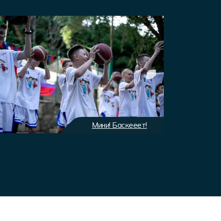
Мини! Баскееет!
Экип