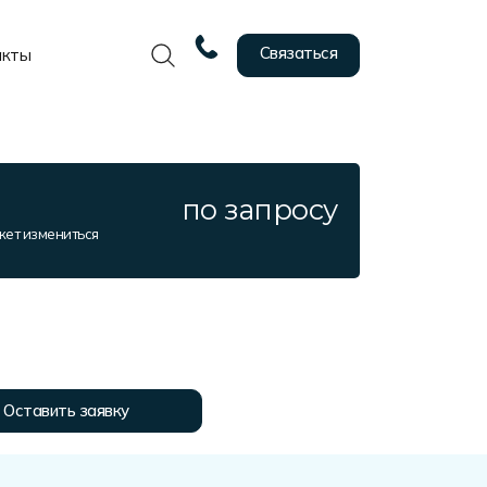
Связаться
акты
по запросу
жет измениться
Оставить заявку