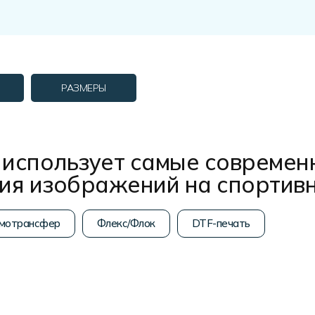
РАЗМЕРЫ
использует самые современ
ния изображений на спортив
мотрансфер
Флекс/Флок
DTF-печать