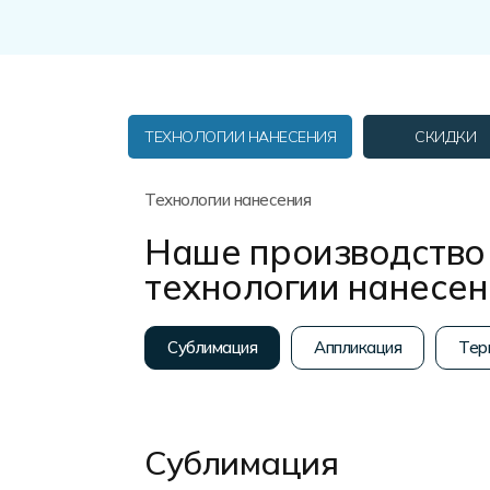
Форма в наличии
Статьи
Система скидок и наценок
Распродажа
Реквизиты
Пользовательское соглашение
Доставка
ТЕХНОЛОГИИ НАНЕСЕНИЯ
СКИДКИ
Технологии нанесения
Наше производство 
технологии нанесе
Сублимация
Аппликация
Тер
Сублимация