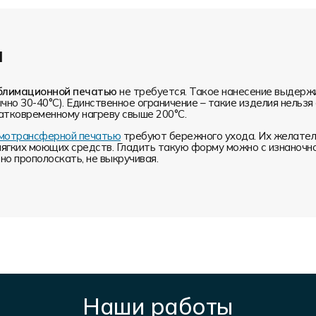
и
блимационной печатью
не требуется. Такое нанесение выдерж
чно 30-40°С). Единственное ограничение – такие изделия нельз
атковременному нагреву свыше 200°С.
ермотрансферной печатью
требуют бережного ухода. Их желатель
мягких моющих средств. Гладить такую форму можно с изнаночн
о прополоскать, не выкручивая.
Наши работы