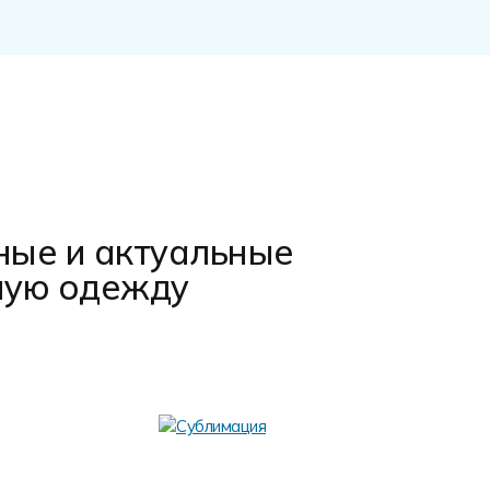
ные и актуальные
ную одежду
Аппли