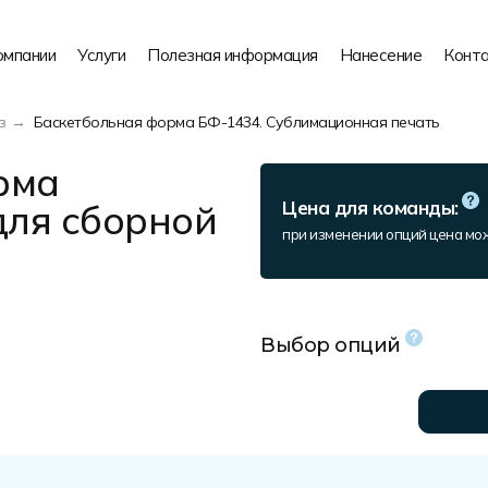
омпании
Услуги
Полезная информация
Нанесение
Конт
з
Баскетбольная форма БФ-1434. Сублимационная печать
рма
для сборной
Цена для команды:
при изменении опций цена мо
Выбор опций