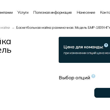
омпании
Услуги
Полезная информация
Нанесение
Конт
 майки
Баскетбольная майка разминочная. Модель БМР-1839 НГ
йка
ель
Цена для команды:
при изменении опций цена мо
Выбор опций