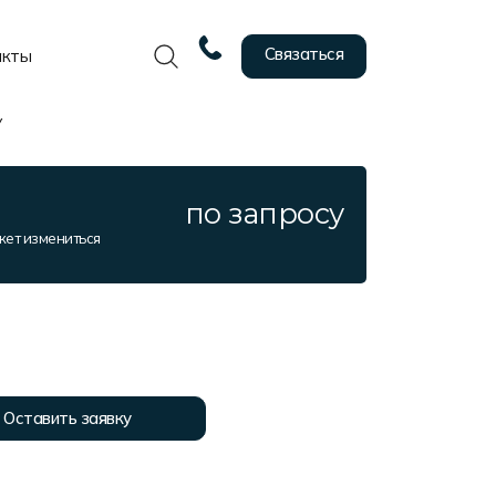
Связаться
акты
У
по запросу
жет измениться
Оставить заявку