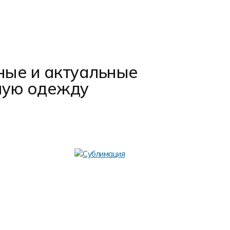
ные и актуальные
ную одежду
Аппли
Аппликация –
шаблонам. Из
используется