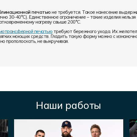
блимационной печатью
не требуется. Такое нанесение выдерж
чно 30-40°С). Единственное ограничение – такие изделия нельз
атковременному нагреву свыше 200°С.
ермотрансферной печатью
требуют бережного ухода. Их желатель
мягких моющих средств. Гладить такую форму можно с изнаночн
о прополоскать, не выкручивая.
Наши работы