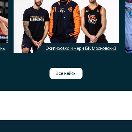
ань
Экипировка и мерч БК Московский
Все кейсы