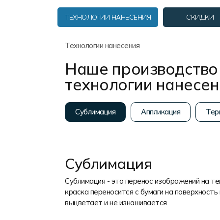
Форма в наличии
Статьи
Система скидок и наценок
ТЕХНОЛОГИИ НАНЕСЕНИЯ
СКИДКИ
Распродажа
Реквизиты
Пользовательское соглашение
Доставка
Технологии нанесения
Наше производство 
технологии нанесе
Сублимация
Аппликация
Тер
Сублимация
Сублимация - это перенос изображений на т
краска переносится с бумаги на поверхность 
выцветает и не изнашивается