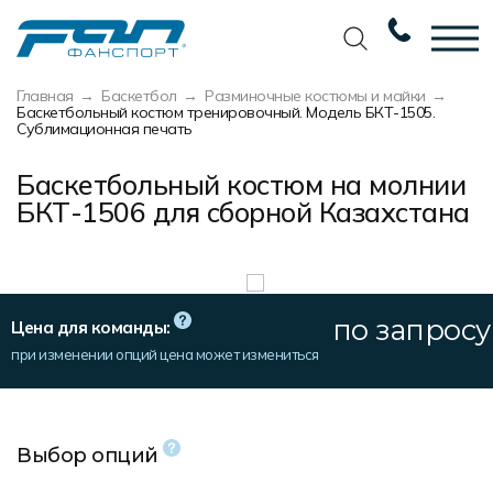
Главная
Баскетбол
Разминочные костюмы и майки
Вернуться назад
Вернуться назад
Вернуться назад
Вернуться назад
Баскетбольный костюм тренировочный. Модель БКТ-1505.
Сублимационная печать
Футбол
Новости
Разработка дизайна
Разработка дизайна
Баскетбольный костюм на молнии
Баскетбол
Наши награды
Услуги по пошиву
Требования к макету
БКТ-1506 для сборной Казахстана
Волейбол
Сертификаты
Экипировка
Технологии печати
Хоккей
Наши работы
Экипировка профессиональных
Уход за изделиями
команд
по запросу
Беговая форма
Галерея работ
Виды тканей
Цена для команды:
Изготовление мерча
при изменении опций цена может измениться
Другие виды спорта
Фото изделий
Карта цветов
Пошив формы для курьеров
Спортивная одежда
Наше производство
Таблица размеров
Выбор опций
Мерч и сувенирка
Вакансии
Маркировка и упаковка изделий