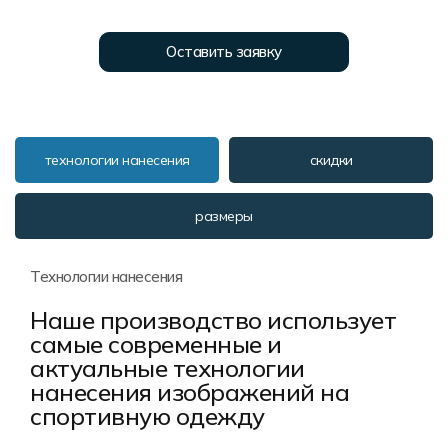
Форма в наличии
Статьи
Система скидок и наценок
Распродажа
Реквизиты
Пользовательское соглашение
Оставить заявку
Доставка
технологии нанесения
скидки
размеры
Технологии нанесения
Наше производство использует
самые современные и
актуальные технологии
нанесения изображений на
спортивную одежду