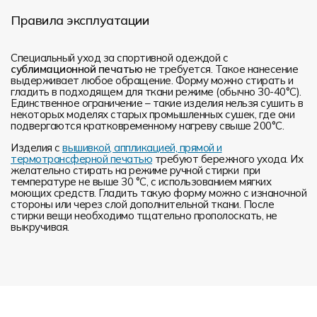
Правила эксплуатации
Специальный уход за спортивной одеждой с
сублимационной печатью
не требуется. Такое нанесение
выдерживает любое обращение. Форму можно стирать и
гладить в подходящем для ткани режиме (обычно 30-40°С).
Единственное ограничение – такие изделия нельзя сушить в
некоторых моделях старых промышленных сушек, где они
подвергаются кратковременному нагреву свыше 200°С.
Изделия с
вышивкой, аппликацией, прямой и
термотрансферной печатью
требуют бережного ухода. Их
желательно стирать на режиме ручной стирки при
температуре не выше 30 °C, с использованием мягких
моющих средств. Гладить такую форму можно с изнаночной
стороны или через слой дополнительной ткани. После
стирки вещи необходимо тщательно прополоскать, не
выкручивая.