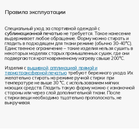
Правила эксплуатации
Специальный уход за спортивной одеждой с
сублимационной печатью
не требуется. Такое нанесение
выдерживает любое обращение. Форму можно стирать и
гладить в подходящем для ткани режиме (обычно 30-40°С).
Единственное ограничение – такие изделия нельзя сушить в
некоторых моделях старых промышленных сушек, где они
подвергаются кратковременному нагреву свыше 200°С.
Изделия с
вышивкой, аппликацией, прямой и
термотрансферной печатью
требуют бережного ухода. Их
желательно стирать на режиме ручной стирки при
температуре не выше 30 °C, с использованием мягких
моющих средств. Гладить такую форму можно с изнаночной
стороны или через слой дополнительной ткани. После
стирки вещи необходимо тщательно прополоскать, не
выкручивая.