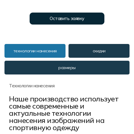
Форма в наличии
Статьи
Система скидок и наценок
Распродажа
Реквизиты
Пользовательское соглашение
Оставить заявку
Доставка
технологии нанесения
скидки
размеры
Технологии нанесения
Наше производство использует
самые современные и
актуальные технологии
нанесения изображений на
спортивную одежду