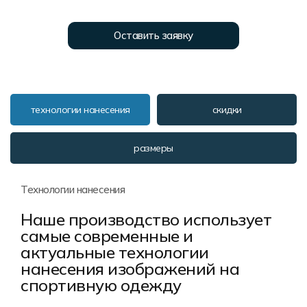
Форма в наличии
Статьи
Система скидок и наценок
Распродажа
Реквизиты
Пользовательское соглашение
Оставить заявку
Доставка
технологии нанесения
скидки
размеры
Технологии нанесения
Наше производство использует
самые современные и
актуальные технологии
нанесения изображений на
спортивную одежду