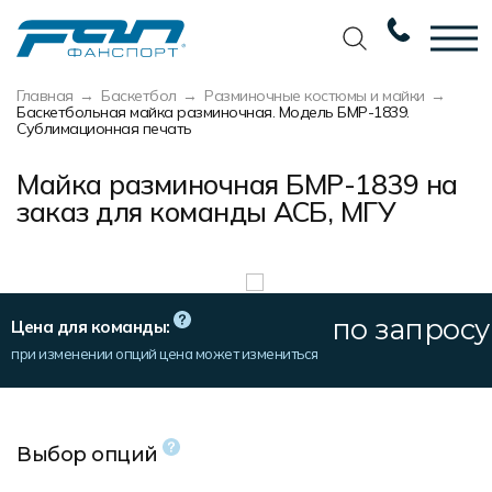
Главная
Баскетбол
Разминочные костюмы и майки
Вернуться назад
Вернуться назад
Вернуться назад
Вернуться назад
Баскетбольная майка разминочная. Модель БМР-1839.
Сублимационная печать
Футбол
Новости
Разработка дизайна
Разработка дизайна
Майка разминочная БМР-1839 на
Баскетбол
Наши награды
Услуги по пошиву
Требования к макету
заказ для команды АСБ, МГУ
Волейбол
Сертификаты
Экипировка
Технологии печати
Хоккей
Наши работы
Экипировка профессиональных
Уход за изделиями
команд
по запросу
Беговая форма
Галерея работ
Виды тканей
Цена для команды:
Изготовление мерча
при изменении опций цена может измениться
Другие виды спорта
Фото изделий
Карта цветов
Пошив формы для курьеров
Спортивная одежда
Наше производство
Таблица размеров
Выбор опций
Мерч и сувенирка
Вакансии
Маркировка и упаковка изделий