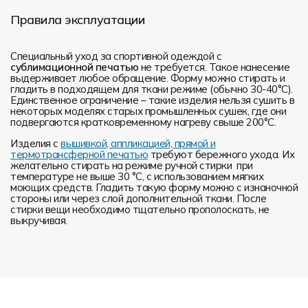
Правила эксплуатации
Специальный уход за спортивной одеждой с
сублимационной печатью
не требуется. Такое нанесение
выдерживает любое обращение. Форму можно стирать и
гладить в подходящем для ткани режиме (обычно 30-40°С).
Единственное ограничение – такие изделия нельзя сушить в
некоторых моделях старых промышленных сушек, где они
подвергаются кратковременному нагреву свыше 200°С.
Изделия с
вышивкой, аппликацией, прямой и
термотрансферной печатью
требуют бережного ухода. Их
желательно стирать на режиме ручной стирки при
температуре не выше 30 °C, с использованием мягких
моющих средств. Гладить такую форму можно с изнаночной
стороны или через слой дополнительной ткани. После
стирки вещи необходимо тщательно прополоскать, не
выкручивая.