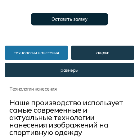
Форма в наличии
Статьи
Система скидок и наценок
Распродажа
Реквизиты
Пользовательское соглашение
Оставить заявку
Доставка
технологии нанесения
скидки
размеры
Технологии нанесения
Наше производство использует
самые современные и
актуальные технологии
нанесения изображений на
спортивную одежду