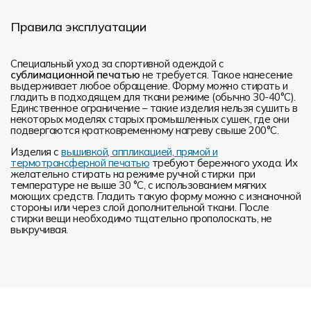
Правила эксплуатации
Специальный уход за спортивной одеждой с
сублимационной печатью
не требуется. Такое нанесение
выдерживает любое обращение. Форму можно стирать и
гладить в подходящем для ткани режиме (обычно 30-40°С).
Единственное ограничение – такие изделия нельзя сушить в
некоторых моделях старых промышленных сушек, где они
подвергаются кратковременному нагреву свыше 200°С.
Изделия с
вышивкой, аппликацией, прямой и
термотрансферной печатью
требуют бережного ухода. Их
желательно стирать на режиме ручной стирки при
температуре не выше 30 °C, с использованием мягких
моющих средств. Гладить такую форму можно с изнаночной
стороны или через слой дополнительной ткани. После
стирки вещи необходимо тщательно прополоскать, не
выкручивая.