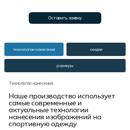
Форма в наличии
Статьи
Система скидок и наценок
Распродажа
Реквизиты
Пользовательское соглашение
Оставить заявку
Доставка
технологии нанесения
скидки
размеры
Технологии нанесения
Наше производство использует
самые современные и
актуальные технологии
нанесения изображений на
спортивную одежду