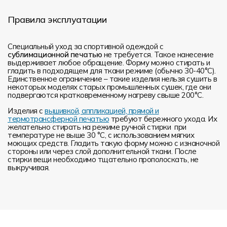
Правила эксплуатации
Специальный уход за спортивной одеждой с
сублимационной печатью
не требуется. Такое нанесение
выдерживает любое обращение. Форму можно стирать и
гладить в подходящем для ткани режиме (обычно 30-40°С).
Единственное ограничение – такие изделия нельзя сушить в
некоторых моделях старых промышленных сушек, где они
подвергаются кратковременному нагреву свыше 200°С.
Изделия с
вышивкой, аппликацией, прямой и
термотрансферной печатью
требуют бережного ухода. Их
желательно стирать на режиме ручной стирки при
температуре не выше 30 °C, с использованием мягких
моющих средств. Гладить такую форму можно с изнаночной
стороны или через слой дополнительной ткани. После
стирки вещи необходимо тщательно прополоскать, не
выкручивая.