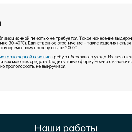
и
блимационной печатью
не требуется. Такое нанесение выдерж
чно 30-40°С). Единственное ограничение – такие изделия нельз
атковременному нагреву свыше 200°С.
ермотрансферной печатью
требуют бережного ухода. Их желатель
мягких моющих средств. Гладить такую форму можно с изнаночн
о прополоскать, не выкручивая.
Наши работы