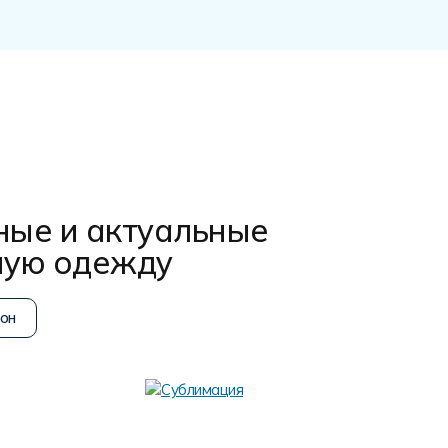
ные и актуальные
ную одежду
он
Аппли