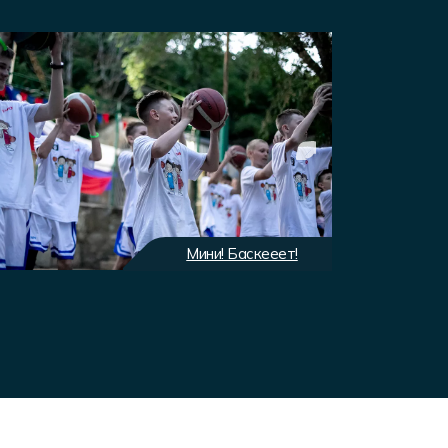
Мини! Баскееет!
Экип