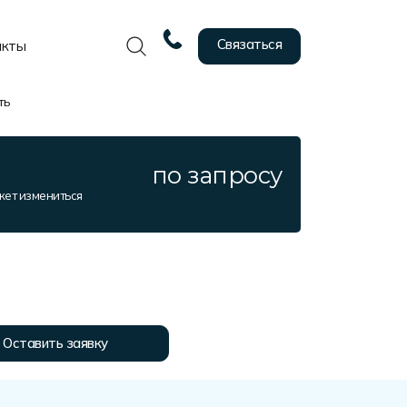
Связаться
акты
ть
по запросу
жет измениться
Оставить заявку