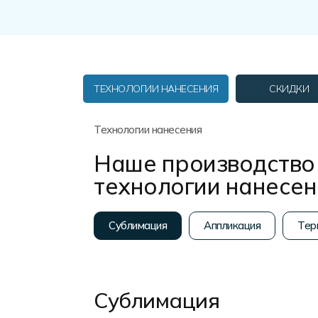
Форма в наличии
Статьи
Система скидок и наценок
Распродажа
Реквизиты
Пользовательское соглашение
Доставка
ТЕХНОЛОГИИ НАНЕСЕНИЯ
СКИДКИ
Технологии нанесения
Наше производство 
технологии нанесе
Сублимация
Аппликация
Тер
Сублимация