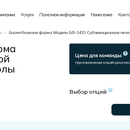
омпании
Услуги
Полезная информация
Нанесение
Конт
з
Баскетбольная форма. Модель БФ-1433. Сублимационная печа
рма
ой
Цена для команды:
при изменении опций цена мо
олы
Выбор опций