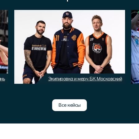
ань
Экипировка и мерч БК Московский
Все кейсы