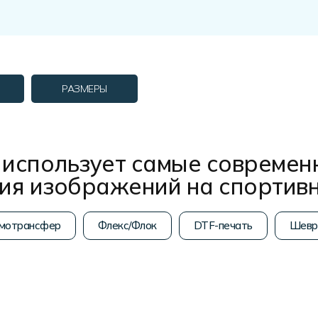
РАЗМЕРЫ
использует самые современ
ния изображений на спортив
мотрансфер
Флекс/Флок
DTF-печать
Шевр