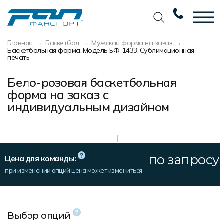
Главная
Баскетбол
Мужская форма на заказ
Вернуться назад
Вернуться назад
Вернуться назад
Вернуться назад
Баскетбольная форма. Модель БФ-1433. Сублимационная
печать
Футбол
Новости
Разработка дизайна
Разработка дизайна
Бело-розовая баскетбольная
Баскетбол
Наши награды
Услуги по пошиву
Требования к макету
форма на заказ с
индивидуальным дизайном
Волейбол
Сертификаты
Экипировка
Технологии печати
Хоккей
Наши работы
Экипировка профессиональных
Уход за изделиями
команд
Беговая форма
Галерея работ
Виды тканей
Изготовление мерча
по запросу
Цена для команды:
Другие виды спорта
Фото изделий
Карта цветов
при изменении опций цена может измениться
Пошив формы для курьеров
Спортивная одежда
Наше производство
Таблица размеров
Мерч и сувенирка
Вакансии
Маркировка и упаковка изделий
Выбор опций