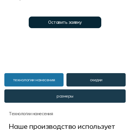
Форма в наличии
Статьи
Система скидок и наценок
Распродажа
Реквизиты
Пользовательское соглашение
Оставить заявку
Доставка
технологии нанесения
скидки
размеры
Технологии нанесения
Наше производство использует