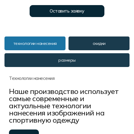
Форма в наличии
Статьи
Система скидок и наценок
Оставить заявку
Распродажа
Реквизиты
Пользовательское соглашение
Доставка
технологии нанесения
скидки
размеры
Технологии нанесения
Наше производство использует
самые современные и
актуальные технологии
нанесения изображений на
спортивную одежду