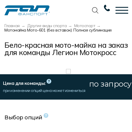
Главная
Другие виды спорта
Мотоспорт
Вернуться назад
Вернуться назад
Вернуться назад
Вернуться назад
Мотомайка Мото-601 (без вставок). Полная сублимация
Футбол
Новости
Разработка дизайна
Разработка дизайна
Бело-красная мото-майка на заказ
для команды Легион Мотокросс
Баскетбол
Наши награды
Услуги по пошиву
Требования к макету
Волейбол
Сертификаты
Экипировка
Технологии печати
Хоккей
Наши работы
Экипировка профессиональных
Уход за изделиями
команд
по запросу
Цена для команды:
Беговая форма
Галерея работ
Виды тканей
при изменении опций цена может измениться
Изготовление мерча
Другие виды спорта
Фото изделий
Карта цветов
Пошив формы для курьеров
Спортивная одежда
Наше производство
Таблица размеров
Выбор опций
Мерч и сувенирка
Вакансии
Маркировка и упаковка изделий