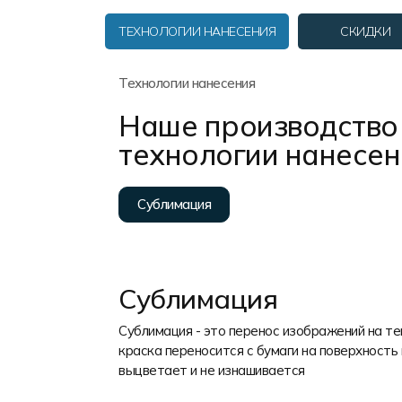
Форма в наличии
Статьи
Система скидок и наценок
ТЕХНОЛОГИИ НАНЕСЕНИЯ
СКИДКИ
Распродажа
Реквизиты
Пользовательское соглашение
Доставка
Технологии нанесения
Наше производство 
технологии нанесе
Сублимация
Сублимация
Сублимация - это перенос изображений на т
краска переносится с бумаги на поверхность 
выцветает и не изнашивается