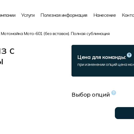
омпании
Услуги
Полезная информация
Нанесение
Конт
Мотомайка Мото-601 (без вставок). Полная сублимация
з с
ы
Цена для команды:
при изменении опций цена мо
Выбор опций