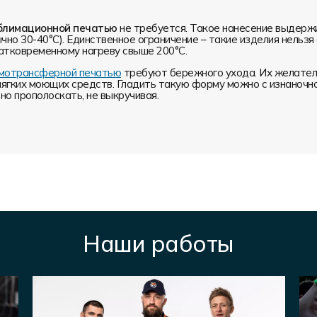
блимационной печатью
не требуется. Такое нанесение выдерж
чно 30-40°С). Единственное ограничение – такие изделия нельз
атковременному нагреву свыше 200°С.
ермотрансферной печатью
требуют бережного ухода. Их желатель
мягких моющих средств. Гладить такую форму можно с изнаночн
о прополоскать, не выкручивая.
Наши работы