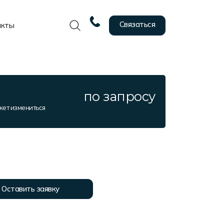
Связаться
акты
по запросу
жет измениться
Оставить заявку