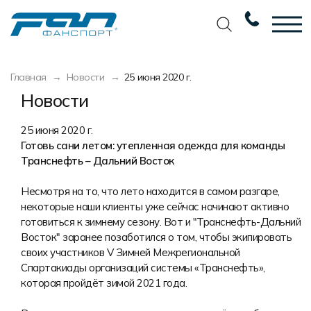
Вернуться назад
Вернуться назад
Вернуться назад
Вернуться назад
Главная
Новости
25 июня 2020 г.
Футбол
Новости
Разработка дизайна
Разработка дизайна
Новости
Баскетбол
Наши награды
Услуги по пошиву
Требования к макету
25 июня 2020 г.
Готовь сани летом: утепленная одежда для команды
Волейбол
Сертификаты
Экипировка
Технологии печати
Транснефть – Дальний Восток
Хоккей
Наши работы
Экипировка профессиональных
Уход за изделиями
Несмотря на то, что лето находится в самом разгаре,
команд
Беговая форма
Галерея работ
Виды тканей
некоторые наши клиенты уже сейчас начинают активно
Изготовление мерча
готовиться к зимнему сезону. Вот и "Транснефть-Дальний
Другие виды спорта
Фото изделий
Карта цветов
Восток" заранее позаботился о том, чтобы экипировать
Пошив формы для курьеров
своих участников V Зимней Межрегиональной
Спортивная одежда
Наше производство
Таблица размеров
Спартакиады организаций системы «Транснефть»,
которая пройдёт зимой 2021 года.
Мерч и сувенирка
Вакансии
Маркировка и упаковка изделий