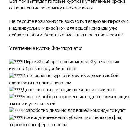
Вот так выглядят готовые куртки и утеплённые брюки,
Форма в наличии
Статьи
Система скидок и наценок
отправленные заказчику в начале июня.
Распродажа
Реквизиты
Пользовательское соглашение
Не теряйте возможность заказать тёплую экипировку с
Доставка
индивидуальным дизайном для вашей команды уже
сейчас, чтобы избежать ажиотажа в осенние месяцы!
Утепленные куртки Фанспорт это:
Широкий выбор готовых моделей утепленных
курток, брюк и полукобинезонов
Изготовление курток и других изделий любой
сложности по вашим лекалам
Дополнительные опции по желанию клиента
Большой выбор современных водоотталкивающих
тканей и утеплителей
Разработка дизайна для вашей команды "с нуля"
Все виды нанесений: сублимация, шелкография,
теромотрансфер, шевроны