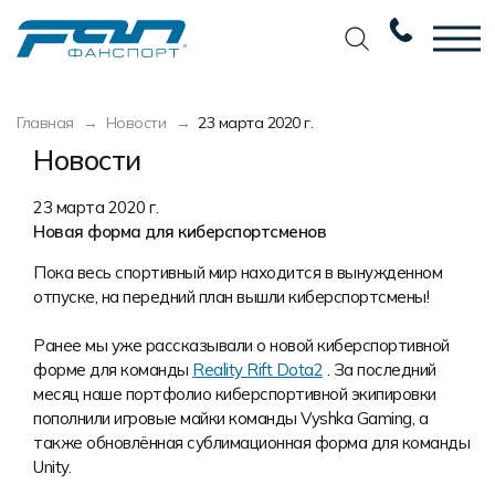
Вернуться назад
Вернуться назад
Вернуться назад
Вернуться назад
Главная
Новости
23 марта 2020 г.
Футбол
Новости
Разработка дизайна
Разработка дизайна
Новости
Баскетбол
Наши награды
Услуги по пошиву
Требования к макету
23 марта 2020 г.
Новая форма для киберспортсменов
Волейбол
Сертификаты
Экипировка
Технологии печати
Пока весь спортивный мир находится в вынужденном
Хоккей
Наши работы
Экипировка профессиональных
Уход за изделиями
отпуске, на передний план вышли киберспортсмены!
команд
Беговая форма
Галерея работ
Виды тканей
Ранее мы уже рассказывали о новой киберспортивной
Изготовление мерча
форме для команды
Reality Rift Dota2
. За последний
Другие виды спорта
Фото изделий
Карта цветов
Пошив формы для курьеров
месяц наше портфолио киберспортивной экипировки
Спортивная одежда
Наше производство
Таблица размеров
пополнили игровые майки команды Vyshka Gaming, а
также обновлённая сублимационная форма для команды
Мерч и сувенирка
Вакансии
Маркировка и упаковка изделий
Unity.