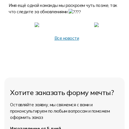
Форма в наличии
Статьи
Система скидок и наценок
Имя ещё одной команды мы раскроем чуть позже, так
что следите за обновлениями
Распродажа
Реквизиты
Пользовательское соглашение
Доставка
Все новости
Хотите заказать форму мечты?
Оставляйте заявку, мы свяжемся с вами и
проконсультируем по любым вопросам и поможем
оформить заказ
Изготовление от 5 дней