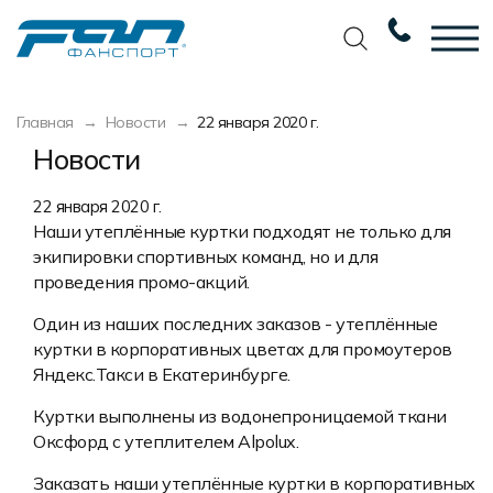
Вернуться назад
Вернуться назад
Вернуться назад
Вернуться назад
Главная
Новости
22 января 2020 г.
Футбол
Новости
Разработка дизайна
Разработка дизайна
Новости
Баскетбол
Наши награды
Услуги по пошиву
Требования к макету
22 января 2020 г.
Наши утеплённые куртки подходят не только для
Волейбол
Сертификаты
Экипировка
Технологии печати
экипировки спортивных команд, но и для
проведения промо-акций.
Хоккей
Наши работы
Экипировка профессиональных
Уход за изделиями
команд
Один из наших последних заказов - утеплённые
Беговая форма
Галерея работ
Виды тканей
Изготовление мерча
куртки в корпоративных цветах для промоутеров
Другие виды спорта
Фото изделий
Карта цветов
Яндекс.Такси в Екатеринбурге.
Пошив формы для курьеров
Спортивная одежда
Наше производство
Таблица размеров
Куртки выполнены из водонепроницаемой ткани
Оксфорд с утеплителем Alpolux.
Мерч и сувенирка
Вакансии
Маркировка и упаковка изделий
Заказать наши утеплённые куртки в корпоративных