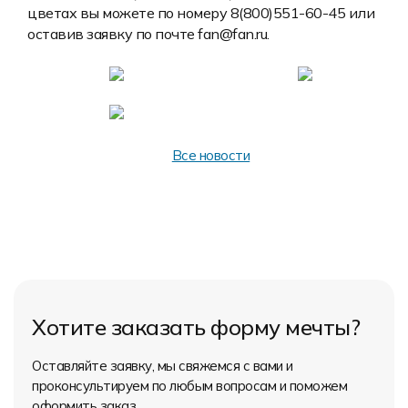
Форма в наличии
Статьи
Система скидок и наценок
цветах вы можете по номеру 8(800)551-60-45 или
оставив заявку по почте fan@fan.ru.
Распродажа
Реквизиты
Пользовательское соглашение
Доставка
Все новости
Хотите заказать форму мечты?
Оставляйте заявку, мы свяжемся с вами и
проконсультируем по любым вопросам и поможем
оформить заказ