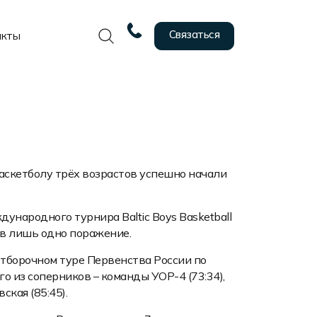
Связаться
акты
скетболу трёх возрастов успешно начали
ународного турнира Baltic Boys Basketball
ев лишь одно поражение.
отборочном туре Первенства России по
о из соперников – команды УОР-4 (73:34),
ская (85:45).