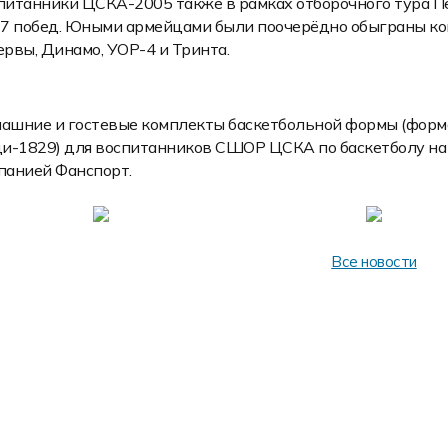
питанники ЦСКА-2005 также в рамках отборочного тура Пе
 7 побед. Юными армейцами были поочерёдно обыграны ко
ервы, Динамо, УОР-4 и Тринта.
ашние и гостевые комплекты баскетбольной формы (форма
ди-1829) для воспитанников СШОР ЦСКА по баскетболу на
панией Фанспорт.
Все новости