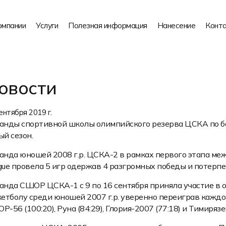
омпании
Услуги
Полезная информация
Нанесение
Конт
овости
ентября 2019 г.
анды спортивной школы олимпийского резерва ЦСКА по ба
ый сезон.
анда юношей 2008 г.р. ЦСКА-2 в рамках первого этапа межд
gue провела 5 игр одержав 4 разгромных победы и потерп
анда СШОР ЦСКА-1 с 9 по 16 сентября приняла участие в 
кетболу среди юношей 2007 г.р. уверенно переиграв каждог
-56 (100:20), Руна (84:29), Глория-2007 (77:18) и Тимирязев