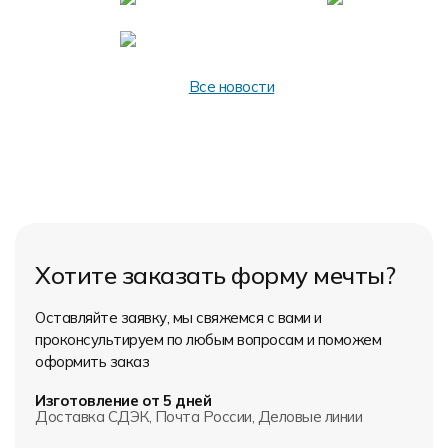
Форма в наличии
Статьи
Система скидок и наценок
Распродажа
Реквизиты
Пользовательское соглашение
Все новости
Доставка
Хотите заказать форму мечты?
Оставляйте заявку, мы свяжемся с вами и
проконсультируем по любым вопросам и поможем
оформить заказ
Изготовление от 5 дней
Доставка СДЭК, Почта России, Деловые линии