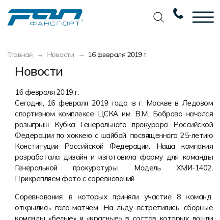
Вернуться назад
Вернуться назад
Вернуться назад
Вернуться назад
Главная
Новости
16 февраля 2019 г.
Футбол
Новости
Разработка дизайна
Разработка дизайна
Новости
Баскетбол
Наши награды
Услуги по пошиву
Требования к макету
16 февраля 2019 г.
Сегодня, 16 февраля 2019 года, в г. Москве в Ледовом
Волейбол
Сертификаты
Экипировка
Технологии печати
спортивном комплексе ЦСКА им. В.М. Боброва начался
розыгрыш Кубка Генерального прокурора Российской
Хоккей
Наши работы
Экипировка профессиональных
Уход за изделиями
Федерации по хоккею с шайбой, посвященного 25-летию
команд
Беговая форма
Галерея работ
Виды тканей
Конституции Российской Федерации. Наша компания
Изготовление мерча
разработала дизайн и изготовила форму для команды
Другие виды спорта
Фото изделий
Карта цветов
Генеральной прокуратуры. Модель ХМИ-1402.
Пошив формы для курьеров
Прикрепляем фото с соревнований.
Спортивная одежда
Наше производство
Таблица размеров
Соревнования, в которых приняли участие 8 команд,
Мерч и сувенирка
Вакансии
Маркировка и упаковка изделий
открылись гала-матчем. На льду встретились сборные
команды «белые» и «красные» в состав которых вошли