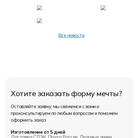
Форма в наличии
Статьи
Система скидок и наценок
Распродажа
Реквизиты
Пользовательское соглашение
Доставка
Все новости
Хотите заказать форму мечты?
Оставляйте заявку, мы свяжемся с вами и
проконсультируем по любым вопросам и поможем
оформить заказ
Изготовление от 5 дней
Доставка СДЭК, Почта России, Деловые линии