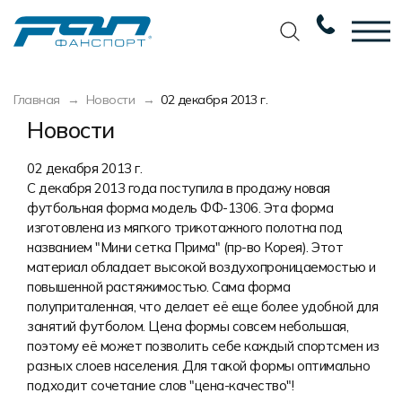
Вернуться назад
Вернуться назад
Вернуться назад
Вернуться назад
Главная
Новости
02 декабря 2013 г.
Футбол
Новости
Разработка дизайна
Разработка дизайна
Новости
Баскетбол
Наши награды
Услуги по пошиву
Требования к макету
02 декабря 2013 г.
С декабря 2013 года поступила в продажу новая
Волейбол
Сертификаты
Экипировка
Технологии печати
футбольная форма модель ФФ-1306. Эта форма
изготовлена из мягкого трикотажного полотна под
Хоккей
Наши работы
Экипировка профессиональных
Уход за изделиями
названием "Мини сетка Прима" (пр-во Корея). Этот
команд
Беговая форма
Галерея работ
Виды тканей
материал обладает высокой воздухопроницаемостью и
Изготовление мерча
повышенной растяжимостью. Сама форма
Другие виды спорта
Фото изделий
Карта цветов
полуприталенная, что делает её еще более удобной для
Пошив формы для курьеров
занятий футболом. Цена формы совсем небольшая,
Спортивная одежда
Наше производство
Таблица размеров
поэтому её может позволить себе каждый спортсмен из
разных слоев населения. Для такой формы оптимально
Мерч и сувенирка
Вакансии
Маркировка и упаковка изделий
подходит сочетание слов "цена-качество"!