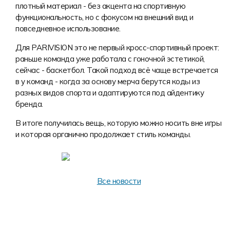
Форма в наличии
Статьи
Система скидок и наценок
плотный материал - без акцента на спортивную
функциональность, но с фокусом на внешний вид и
Распродажа
Реквизиты
Пользовательское соглашение
повседневное использование.
Доставка
Для PARIVISION это не первый кросс-спортивный проект:
раньше команда уже работала с гоночной эстетикой,
сейчас - баскетбол. Такой подход всё чаще встречается
в у команд - когда за основу мерча берутся коды из
разных видов спорта и адаптируются под айдентику
бренда.
В итоге получилась вещь, которую можно носить вне игры
и которая органично продолжает стиль команды.
Все новости