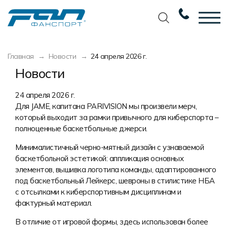
Вернуться назад
Вернуться назад
Вернуться назад
Вернуться назад
Главная
Новости
24 апреля 2026 г.
Футбол
Новости
Разработка дизайна
Разработка дизайна
Новости
Баскетбол
Наши награды
Услуги по пошиву
Требования к макету
24 апреля 2026 г.
Для JAME, капитана PARIVISION мы произвели мерч,
Волейбол
Сертификаты
Экипировка
Технологии печати
который выходит за рамки привычного для киберспорта –
полноценные баскетбольные джерси.
Хоккей
Наши работы
Экипировка профессиональных
Уход за изделиями
команд
Минималистичный черно-мятный дизайн с узнаваемой
Беговая форма
Галерея работ
Виды тканей
баскетбольной эстетикой: аппликация основных
Изготовление мерча
элементов, вышивка логотипа команды, адаптированного
Другие виды спорта
Фото изделий
Карта цветов
Пошив формы для курьеров
под баскетбольный Лейкерс, шевроны в стилистике НБА
Спортивная одежда
Наше производство
Таблица размеров
с отсылками к киберспортивным дисциплинам и
фактурный материал.
Мерч и сувенирка
Вакансии
Маркировка и упаковка изделий
В отличие от игровой формы, здесь использован более