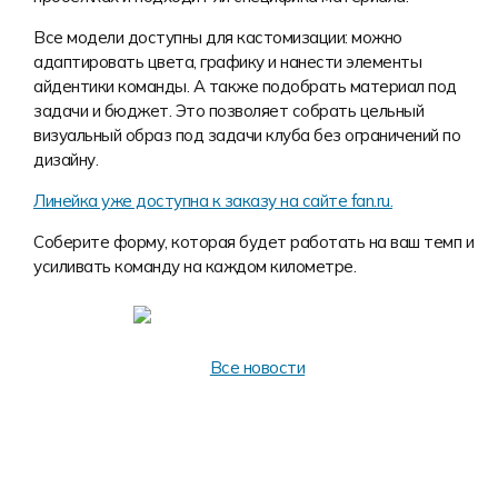
Форма в наличии
Статьи
Система скидок и наценок
Все модели доступны для кастомизации: можно
Распродажа
Реквизиты
Пользовательское соглашение
адаптировать цвета, графику и нанести элементы
айдентики команды. А также подобрать материал под
Доставка
задачи и бюджет. Это позволяет собрать цельный
визуальный образ под задачи клуба без ограничений по
дизайну.
Линейка уже доступна к заказу на сайте fan.ru.
Соберите форму, которая будет работать на ваш темп и
усиливать команду на каждом километре.
Все новости