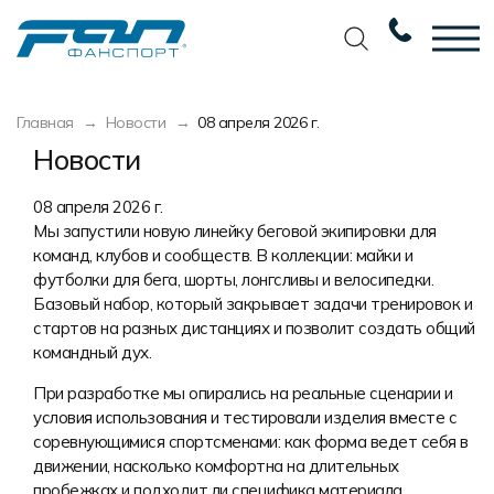
Вернуться назад
Вернуться назад
Вернуться назад
Вернуться назад
Главная
Новости
08 апреля 2026 г.
Футбол
Новости
Разработка дизайна
Разработка дизайна
Новости
Баскетбол
Наши награды
Услуги по пошиву
Требования к макету
08 апреля 2026 г.
Мы запустили новую линейку беговой экипировки для
Волейбол
Сертификаты
Экипировка
Технологии печати
команд, клубов и сообществ. В коллекции: майки и
футболки для бега, шорты, лонгсливы и велосипедки.
Хоккей
Наши работы
Экипировка профессиональных
Уход за изделиями
Базовый набор, который закрывает задачи тренировок и
команд
Беговая форма
Галерея работ
Виды тканей
стартов на разных дистанциях и позволит создать общий
Изготовление мерча
командный дух.
Другие виды спорта
Фото изделий
Карта цветов
Пошив формы для курьеров
При разработке мы опирались на реальные сценарии и
Спортивная одежда
Наше производство
Таблица размеров
условия использования и тестировали изделия вместе с
соревнующимися спортсменами: как форма ведет себя в
Мерч и сувенирка
Вакансии
Маркировка и упаковка изделий
движении, насколько комфортна на длительных
пробежках и подходит ли специфика материала.