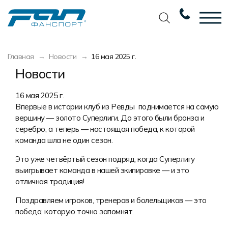
Вернуться назад
Вернуться назад
Вернуться назад
Вернуться назад
Главная
Новости
16 мая 2025 г.
Футбол
Новости
Разработка дизайна
Разработка дизайна
Новости
Баскетбол
Наши награды
Услуги по пошиву
Требования к макету
16 мая 2025 г.
Впервые в истории клуб из Ревды поднимается на самую
Волейбол
Сертификаты
Экипировка
Технологии печати
вершину — золото Суперлиги. До этого были бронза и
серебро, а теперь — настоящая победа, к которой
Хоккей
Наши работы
Экипировка профессиональных
Уход за изделиями
команда шла не один сезон.
команд
Беговая форма
Галерея работ
Виды тканей
Это уже четвёртый сезон подряд, когда Суперлигу
Изготовление мерча
выигрывает команда в нашей экипировке — и это
Другие виды спорта
Фото изделий
Карта цветов
Пошив формы для курьеров
отличная традиция!
Спортивная одежда
Наше производство
Таблица размеров
Поздравляем игроков, тренеров и болельщиков — это
победа, которую точно запомнят.
Мерч и сувенирка
Вакансии
Маркировка и упаковка изделий