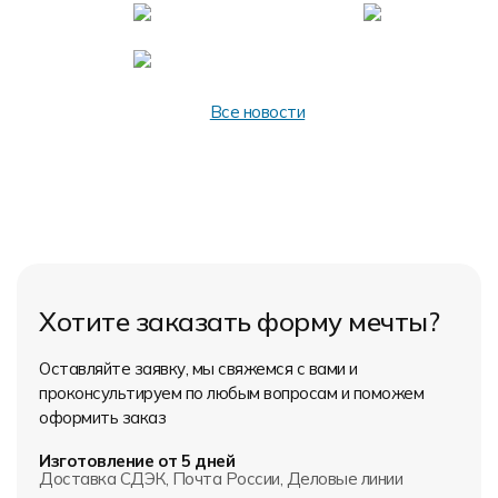
Форма в наличии
Статьи
Система скидок и наценок
Распродажа
Реквизиты
Пользовательское соглашение
Доставка
Все новости
Хотите заказать форму мечты?
Оставляйте заявку, мы свяжемся с вами и
проконсультируем по любым вопросам и поможем
оформить заказ
Изготовление от 5 дней
Доставка СДЭК, Почта России, Деловые линии