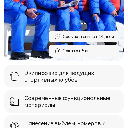
Форма в наличии
Статьи
Система скидок и наценок
Распродажа
Реквизиты
Пользовательское соглашение
Доставка
Срок поставки от 14 дней
Заказ от 5 шт
Экипировка для ведущих
спортивных клубов
Современные функциональные
материалы
Нанесение эмблем, номеров и