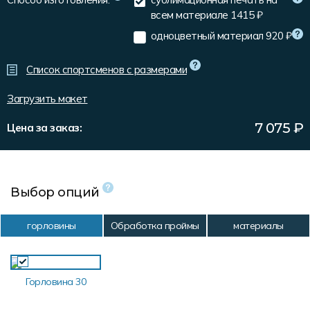
Форма в наличии
Статьи
Система скидок и наценок
всем материале
1415 ₽
Распродажа
Реквизиты
Пользовательское соглашение
одноцветный материал
920 ₽
Доставка
Список спортсменов с размерами
Загрузить макет
7 075
₽
Цена за заказ:
Выбор опций
горловины
Обработка проймы
материалы
Горловина 30