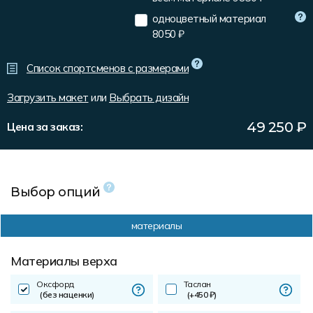
Форма в наличии
Статьи
Система скидок и наценок
одноцветный материал
8050 ₽
Распродажа
Реквизиты
Пользовательское соглашение
Доставка
Список спортсменов с размерами
Загрузить макет
или
Выбрать дизайн
49 250
₽
Цена за заказ:
Выбор опций
материалы
Материалы верха
Оксфорд
Таслан
(без наценки)
(+450 ₽)