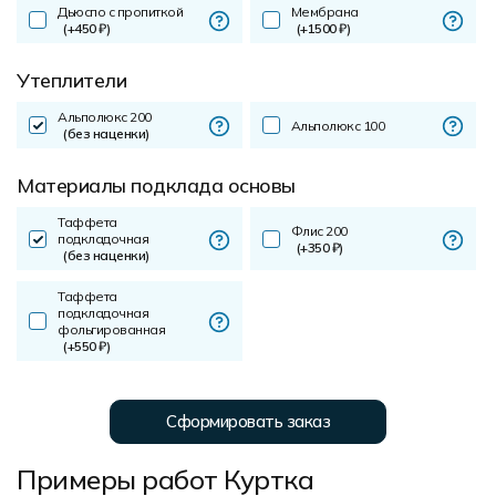
Дьюспо с пропиткой
Мембрана
(+450 ₽)
(+1500 ₽)
Утеплители
Альполюкс 200
Альполюкс 100
(без наценки)
Материалы подклада основы
Таффета
Флис 200
подкладочная
(+350 ₽)
(без наценки)
Таффета
подкладочная
фольгированная
(+550 ₽)
Сформировать заказ
Примеры работ Куртка